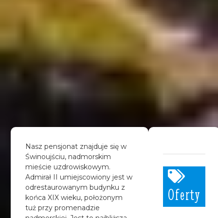
Nasz pensjonat znajduje się w
Świnoujściu, nadmorskim
mieście uzdrowiskowym.
Admirał II umiejscowiony jest w
odrestaurowanym budynku z
Oferty
końca XIX wieku, położonym
tuż przy promenadzie
nadmorskiej. Jest to najbliższa