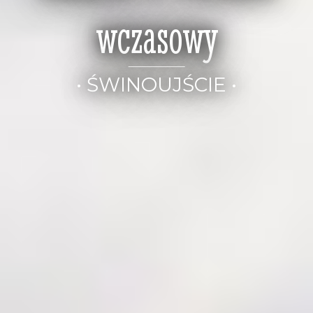
wczasowy
• ŚWINOUJŚCIE •