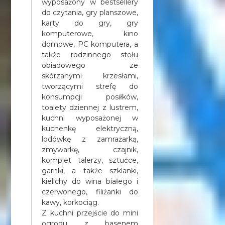
wyposażony w bestsellery
do czytania, gry planszowe,
karty do gry, gry
komputerowe, kino
domowe, PC komputera, a
także rodzinnego stołu
obiadowego ze
skórzanymi krzesłami,
tworzącymi strefę do
konsumpcji posiłków,
toalety dziennej z lustrem,
kuchni wyposażonej w
kuchenkę elektryczną,
lodówkę z zamrażarką,
zmywarkę, czajnik,
komplet talerzy, sztućce,
garnki, a także szklanki,
kielichy do wina białego i
czerwonego, filiżanki do
kawy, korkociąg.
Z kuchni przejście do mini
ogrodu z basenem