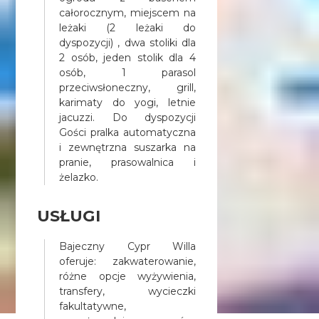
całorocznym, miejscem na
leżaki (2 leżaki do
dyspozycji) , dwa stoliki dla
2 osób, jeden stolik dla 4
osób, 1 parasol
przeciwsłoneczny, grill,
karimaty do yogi, letnie
jacuzzi. Do dyspozycji
Gości pralka automatyczna
i zewnętrzna suszarka na
pranie, prasowalnica i
żelazko.
USŁUGI
Bajeczny Cypr Willa
oferuje: zakwaterowanie,
różne opcje wyżywienia,
transfery, wycieczki
fakultatywne,