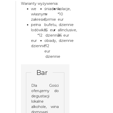
Warianty wyżywienia:
we
śniadania
kolacje,
własnym
w
*10
zakresie,
formie
eur
pełna
bufetu,
dziennie
lodówka,
*6 eur
allinclusive,
*12
dziennie
36 eur
eur
obiady,
dziennie
dziennie
*12
eur
dziennie
Bar
Dla Gości
oferujemy do
degustacji
lokalne
alkohole, wina
domowej