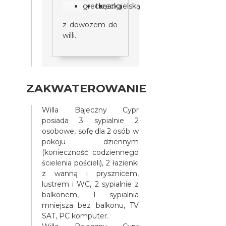
grecką
turecką
angielską
z dowozem do
willi.
ZAKWATEROWANIE
Willa Bajeczny Cypr
posiada 3 sypialnie 2
osobowe, sofę dla 2 osób w
pokoju dziennym
(konieczność codziennego
ścielenia pościeli), 2 łazienki
z wanną i prysznicem,
lustrem i WC, 2 sypialnie z
balkonem, 1 sypialnia
mniejsza bez balkonu, TV
SAT, PC komputer.