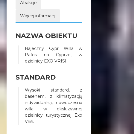
Atrakcje
wakacji codziennych koncertów
i innym imprez ( najbardziej
Więcej informacji
znany Fesiwal Fama) ;
Ogólnodostępny taras przy
wejściu do budynku,
NAZWA OBIEKTU
umożliwiający wypoczynek oraz
spotkania towarzyskie na
świeżym powietrzu;
Bajeczny Cypr Willa w
Kącik wypoczynkowy w holu
Pafos na Cyprze, w
przy recepcji z możliwością
dzielnicy EXO VRISI.
korzystania ze stałego łącza
internetowego;
STANDARD
Bezpłatny Internet
bezprzewodowy na terenie
Wysoki standard, z
obiektu;
basenem, z klimatyzacją
Wszystkie pokoje wyposażone
indywidualną, nowoczesna
w łazienkę, TV, telefon;
willa w eksluzywnej
Niektóre pokoje z własnym
dzielnicy turystycznej Exo
balkonem lub wyjściem na
Vrisi.
wspólny taras
W pobliżu Ośrodka