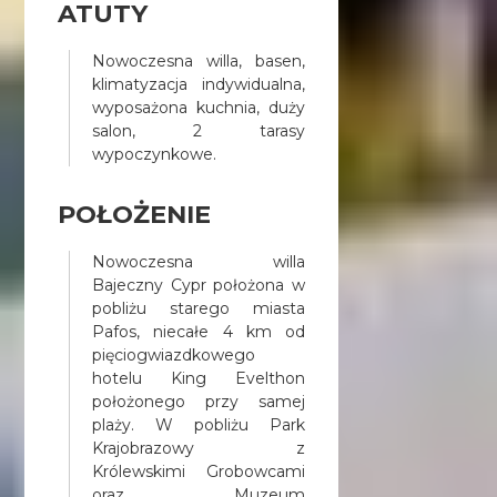
Wypożyczalnia rowerów –
ATUTY
możliwa dostawa rowerów na
życzenie Gości.
Nowoczesna willa, basen,
klimatyzacja indywidualna,
wyposażona kuchnia, duży
salon, 2 tarasy
wypoczynkowe.
POŁOŻENIE
Nowoczesna willa
Bajeczny Cypr położona w
pobliżu starego miasta
Pafos, niecałe 4 km od
pięciogwiazdkowego
hotelu King Evelthon
położonego przy samej
plaży. W pobliżu Park
Krajobrazowy z
Królewskimi Grobowcami
oraz Muzeum