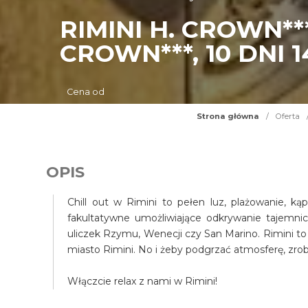
RIMINI H. CROWN*
CROWN***, 10 DNI 1
Cena od
Strona główna
/
Oferta
OPIS
Chill out w Rimini to pełen luz, plażowanie, ką
fakultatywne umożliwiające odkrywanie tajemni
uliczek Rzymu, Wenecji czy San Marino. Rimini to t
miasto Rimini. No i żeby podgrzać atmosferę, zrobi
Włączcie relax z nami w Rimini!