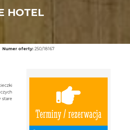
NE HOTEL
Numer oferty:
250/18167
ieczki
iczych
y stare
Terminy / rezerwacja