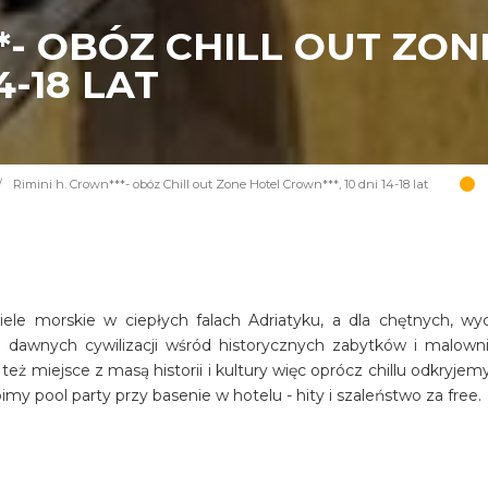
**- OBÓZ CHILL OUT ZO
4-18 LAT
/
Rimini h. Crown***- obóz Chill out Zone Hotel Crown***, 10 dni 14-18 lat
piele morskie w ciepłych falach Adriatyku, a dla chętnych, wyc
c dawnych cywilizacji wśród historycznych zabytków i malown
eż miejsce z masą historii i kultury więc oprócz chillu odkryjem
my pool party przy basenie w hotelu - hity i szaleństwo za free.