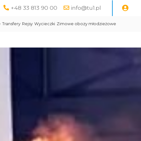
+48 33 813 90 00
info@tu1.pl
e
Transfery
Rejsy
Wycieczki
Zimowe obozy młodzieżowe