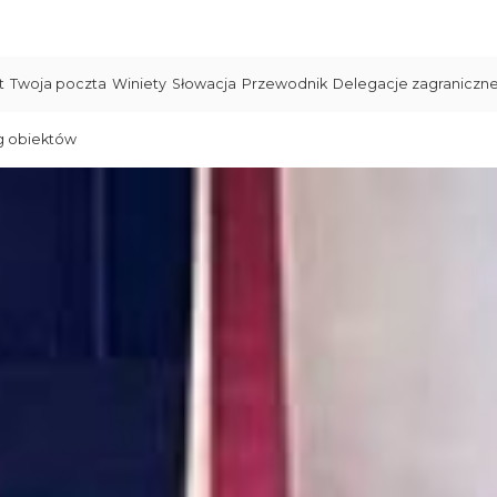
t
Twoja poczta
Winiety
Słowacja
Przewodnik
Delegacje zagraniczn
g obiektów