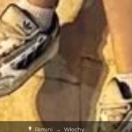
Rimini
→
Włochy