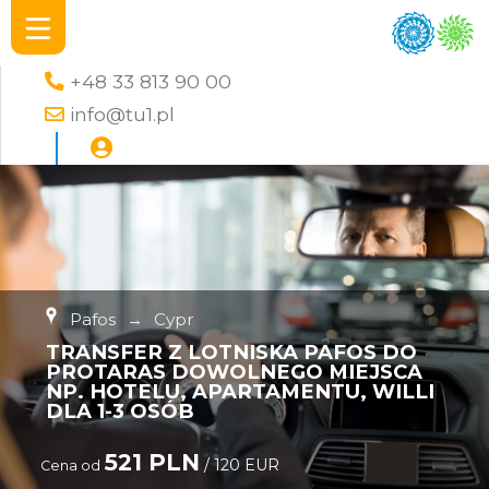
+48 33 813 90 00
info@tu1.pl
Pafos
→
Cypr
TRANSFER Z LOTNISKA PAFOS DO
PROTARAS DOWOLNEGO MIEJSCA
NP. HOTELU, APARTAMENTU, WILLI
DLA 1-3 OSÓB
521 PLN
/ 120 EUR
Cena od