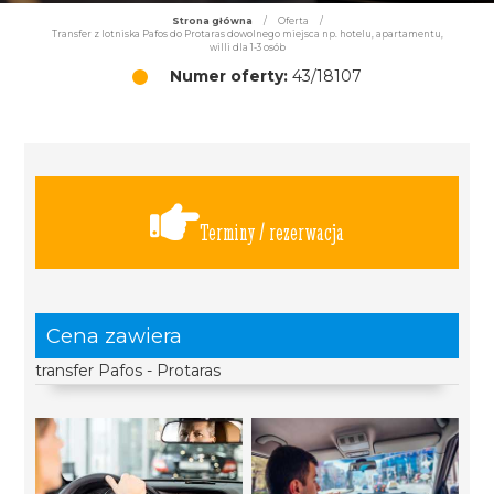
Strona główna
/
Oferta
/
Transfer z lotniska Pafos do Protaras dowolnego miejsca np. hotelu, apartamentu,
willi dla 1-3 osób
Numer oferty:
43/18107
Terminy / rezerwacja
Cena zawiera
transfer Pafos - Protaras