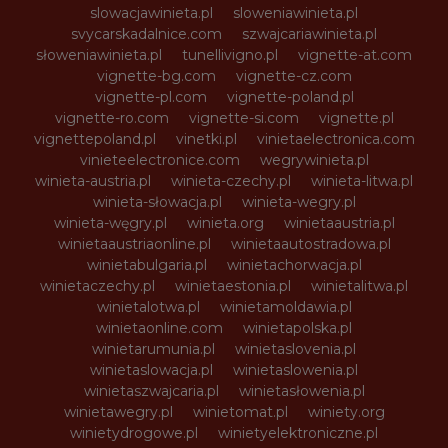
slowacjawinieta.pl
sloweniawinieta.pl
svycarskadalnice.com
szwajcariawinieta.pl
słoweniawinieta.pl
tunellivigno.pl
vignette-at.com
vignette-bg.com
vignette-cz.com
vignette-pl.com
vignette-poland.pl
vignette-ro.com
vignette-si.com
vignette.pl
vignettepoland.pl
vinetki.pl
vinietaelectronica.com
vinieteelectronice.com
wegrywinieta.pl
winieta-austria.pl
winieta-czechy.pl
winieta-litwa.pl
winieta-słowacja.pl
winieta-wegry.pl
winieta-węgry.pl
winieta.org
winietaaustria.pl
winietaaustriaonline.pl
winietaautostradowa.pl
winietabulgaria.pl
winietachorwacja.pl
winietaczechy.pl
winietaestonia.pl
winietalitwa.pl
winietalotwa.pl
winietamoldawia.pl
winietaonline.com
winietapolska.pl
winietarumunia.pl
winietaslovenia.pl
winietaslowacja.pl
winietaslowenia.pl
winietaszwajcaria.pl
winietasłowenia.pl
winietawegry.pl
winietomat.pl
winiety.org
winietydrogowe.pl
winietyelektroniczne.pl