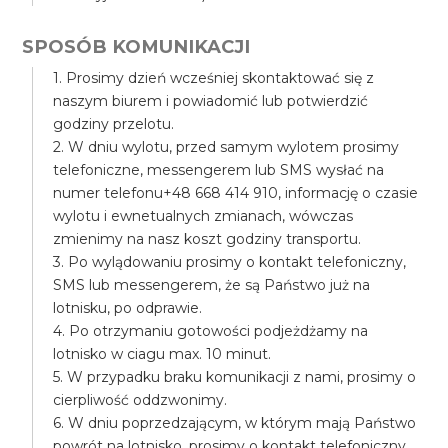
SPOSÓB KOMUNIKACJI
1. Prosimy dzień wcześniej skontaktować się z
naszym biurem i powiadomić lub potwierdzić
godziny przelotu.
2. W dniu wylotu, przed samym wylotem prosimy
telefoniczne, messengerem lub SMS wysłać na
numer telefonu+48 668 414 910, informację o czasie
wylotu i ewnetualnych zmianach, wówczas
zmienimy na nasz koszt godziny transportu.
3. Po wylądowaniu prosimy o kontakt telefoniczny,
SMS lub messengerem, że są Państwo już na
lotnisku, po odprawie.
4. Po otrzymaniu gotowości podjeżdżamy na
lotnisko w ciagu max. 10 minut.
5. W przypadku braku komunikacji z nami, prosimy o
cierpliwość oddzwonimy.
6. W dniu poprzedzającym, w którym mają Państwo
powrót na lotnisko, prosimy o kontakt telefoniczny,