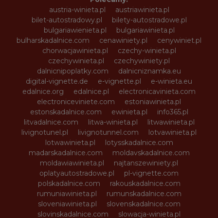
austria-winieta.pl
austriawinieta.pl
bilet-autostradowy.pl
bilety-autostradowe.pl
bulgariawienieta.pl
bulgariawinieta.pl
bulharskadalnice.com
cenawiniety.pl
cenywiniet.pl
chorwacjawinieta.pl
czechy-winieta.pl
czechywinieta.pl
czechywiniety.pl
dalnicnipoplatky.com
dalnicniznamka.eu
digital-vignette.de
e-vignette.pl
e-winieta.eu
edalnice.org
edalnice.pl
electronicavinieta.com
electroniceviniete.com
estoniawinieta.pl
estonskadalnice.com
ewinieta.pl
info365.pl
litvadalnice.com
litwa-winieta.pl
litwawinieta.pl
livignotunel.pl
livignotunnel.com
lotvawinieta.pl
lotwawinieta.pl
lotysskadalnice.com
madarskadalnice.com
moldavskadalnice.com
moldawiawinieta.pl
najtanszewiniety.pl
oplatyautostradowe.pl
pl-vignette.com
polskadalnice.com
rakouskadalnice.com
rumuniawinieta.pl
rumunskadalnice.com
sloveniawinieta.pl
slovenskadalnice.com
slovinskadalnice.com
slowacja-winieta.pl