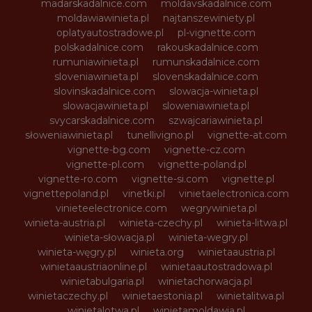
madarskadalnice.com
moldavskadalnice.com
moldawiawinieta.pl
najtanszewiniety.pl
oplatyautostradowe.pl
pl-vignette.com
polskadalnice.com
rakouskadalnice.com
rumuniawinieta.pl
rumunskadalnice.com
sloveniawinieta.pl
slovenskadalnice.com
slovinskadalnice.com
slowacja-winieta.pl
slowacjawinieta.pl
sloweniawinieta.pl
svycarskadalnice.com
szwajcariawinieta.pl
słoweniawinieta.pl
tunellivigno.pl
vignette-at.com
vignette-bg.com
vignette-cz.com
vignette-pl.com
vignette-poland.pl
vignette-ro.com
vignette-si.com
vignette.pl
vignettepoland.pl
vinetki.pl
vinietaelectronica.com
vinieteelectronice.com
wegrywinieta.pl
winieta-austria.pl
winieta-czechy.pl
winieta-litwa.pl
winieta-słowacja.pl
winieta-wegry.pl
winieta-węgry.pl
winieta.org
winietaaustria.pl
winietaaustriaonline.pl
winietaautostradowa.pl
winietabulgaria.pl
winietachorwacja.pl
winietaczechy.pl
winietaestonia.pl
winietalitwa.pl
winietalotwa.pl
winietamoldawia.pl