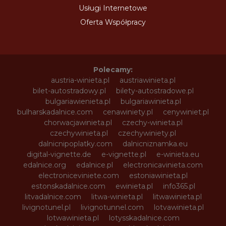
Usługi Internetowe
Oferta Współpracy
Polecamy:
austria-winieta.pl
austriawinieta.pl
bilet-autostradowy.pl
bilety-autostradowe.pl
bulgariawienieta.pl
bulgariawinieta.pl
bulharskadalnice.com
cenawiniety.pl
cenywiniet.pl
chorwacjawinieta.pl
czechy-winieta.pl
czechywinieta.pl
czechywiniety.pl
dalnicnipoplatky.com
dalnicniznamka.eu
digital-vignette.de
e-vignette.pl
e-winieta.eu
edalnice.org
edalnice.pl
electronicavinieta.com
electroniceviniete.com
estoniawinieta.pl
estonskadalnice.com
ewinieta.pl
info365.pl
litvadalnice.com
litwa-winieta.pl
litwawinieta.pl
livignotunel.pl
livignotunnel.com
lotvawinieta.pl
lotwawinieta.pl
lotysskadalnice.com