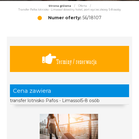
Strona główna
/
Oferta
/
Transfer Pafos lotnisko - Limassol dowolny hotel, port wycieczkowy 5-8 osoby
Numer oferty:
56/18107
Terminy / rezerwacja
Cena zawiera
transfer lotnisko Pafos - Limassol5-8 osób