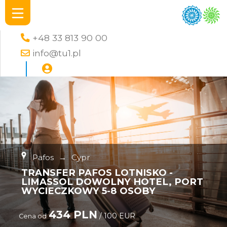
+48 33 813 90 00
info@tu1.pl
Pafos
→
Cypr
TRANSFER PAFOS LOTNISKO -
LIMASSOL DOWOLNY HOTEL, PORT
WYCIECZKOWY 5-8 OSOBY
434 PLN
/ 100 EUR
Cena od