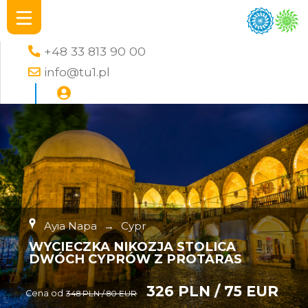
+48 33 813 90 00
info@tu1.pl
Ayia Napa
→
Cypr
WYCIECZKA NIKOZJA STOLICA
DWÓCH CYPRÓW Z PROTARAS
326 PLN / 75 EUR
Cena od
348 PLN / 80 EUR