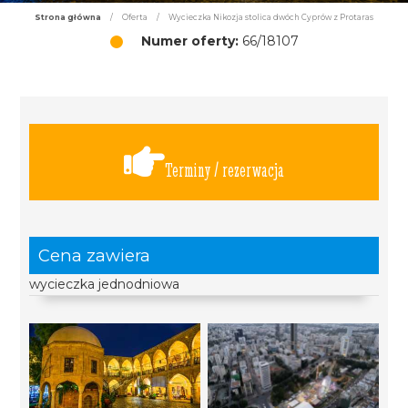
Strona główna
/
Oferta
/
Wycieczka Nikozja stolica dwóch Cyprów z Protaras
Numer oferty:
66/18107
Terminy / rezerwacja
Cena zawiera
wycieczka jednodniowa