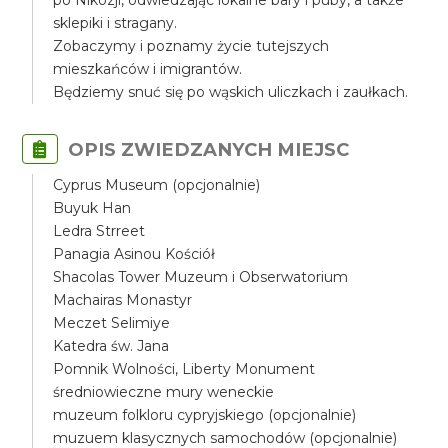
po Nikozji, odwiedzając lokalne bary i puby, a także
sklepiki i stragany.
Zobaczymy i poznamy życie tutejszych
mieszkańców i imigrantów.
Będziemy snuć się po wąskich uliczkach i zaułkach.
OPIS ZWIEDZANYCH MIEJSC
Cyprus Museum (opcjonalnie)
Buyuk Han
Ledra Strreet
Panagia Asinou Kościół
Shacolas Tower Muzeum i Obserwatorium
Machairas Monastyr
Meczet Selimiye
Katedra św. Jana
Pomnik Wolności, Liberty Monument
średniowieczne mury weneckie
muzeum folkloru cypryjskiego (opcjonalnie)
muzuem klasycznych samochodów (opcjonalnie)