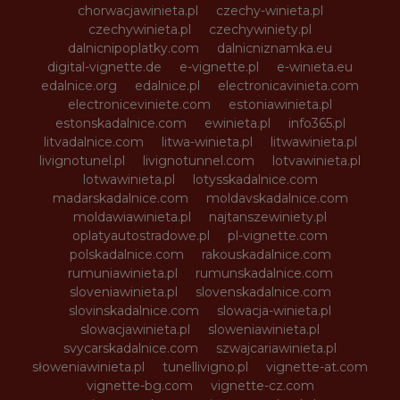
chorwacjawinieta.pl
czechy-winieta.pl
czechywinieta.pl
czechywiniety.pl
dalnicnipoplatky.com
dalnicniznamka.eu
digital-vignette.de
e-vignette.pl
e-winieta.eu
edalnice.org
edalnice.pl
electronicavinieta.com
electroniceviniete.com
estoniawinieta.pl
estonskadalnice.com
ewinieta.pl
info365.pl
litvadalnice.com
litwa-winieta.pl
litwawinieta.pl
livignotunel.pl
livignotunnel.com
lotvawinieta.pl
lotwawinieta.pl
lotysskadalnice.com
madarskadalnice.com
moldavskadalnice.com
moldawiawinieta.pl
najtanszewiniety.pl
oplatyautostradowe.pl
pl-vignette.com
polskadalnice.com
rakouskadalnice.com
rumuniawinieta.pl
rumunskadalnice.com
sloveniawinieta.pl
slovenskadalnice.com
slovinskadalnice.com
slowacja-winieta.pl
slowacjawinieta.pl
sloweniawinieta.pl
svycarskadalnice.com
szwajcariawinieta.pl
słoweniawinieta.pl
tunellivigno.pl
vignette-at.com
vignette-bg.com
vignette-cz.com