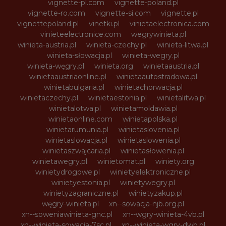
vignette-pl.com
vignette-poland.pl
vignette-ro.com
vignette-si.com
vignette.pl
vignettepoland.pl
vinetki.pl
vinietaelectronica.com
vinieteelectronice.com
wegrywinieta.pl
winieta-austria.pl
winieta-czechy.pl
winieta-litwa.pl
winieta-słowacja.pl
winieta-wegry.pl
winieta-węgry.pl
winieta.org
winietaaustria.pl
winietaaustriaonline.pl
winietaautostradowa.pl
winietabulgaria.pl
winietachorwacja.pl
winietaczechy.pl
winietaestonia.pl
winietalitwa.pl
winietalotwa.pl
winietamoldawia.pl
winietaonline.com
winietapolska.pl
winietarumunia.pl
winietaslovenia.pl
winietaslowacja.pl
winietaslowenia.pl
winietaszwajcaria.pl
winietasłowenia.pl
winietawegry.pl
winietomat.pl
winiety.org
winietydrogowe.pl
winietyelektroniczne.pl
winietyestonia.pl
winietywegry.pl
winietyzagraniczne.pl
winietyzakup.pl
węgry-winieta.pl
xn--sowacja-njb.org.pl
xn--soweniawinieta-gnc.pl
xn--wgry-winieta-4vb.pl
xn--winieta-sowacja-7sc.pl
xn--winieta-wgry-dwb.pl