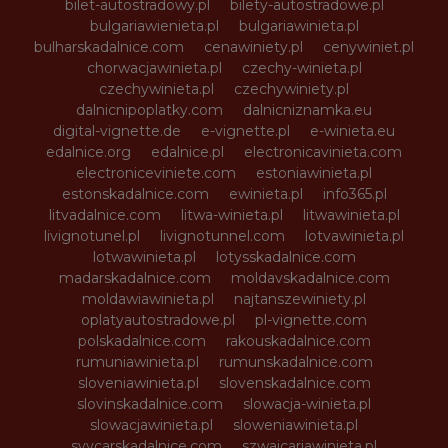
bilet-autostradowy.pl
bilety-autostradowe.pl
bulgariawienieta.pl
bulgariawinieta.pl
bulharskadalnice.com
cenawiniety.pl
cenywiniet.pl
chorwacjawinieta.pl
czechy-winieta.pl
czechywinieta.pl
czechywiniety.pl
dalnicnipoplatky.com
dalnicniznamka.eu
digital-vignette.de
e-vignette.pl
e-winieta.eu
edalnice.org
edalnice.pl
electronicavinieta.com
electroniceviniete.com
estoniawinieta.pl
estonskadalnice.com
ewinieta.pl
info365.pl
litvadalnice.com
litwa-winieta.pl
litwawinieta.pl
livignotunel.pl
livignotunnel.com
lotvawinieta.pl
lotwawinieta.pl
lotysskadalnice.com
madarskadalnice.com
moldavskadalnice.com
moldawiawinieta.pl
najtanszewiniety.pl
oplatyautostradowe.pl
pl-vignette.com
polskadalnice.com
rakouskadalnice.com
rumuniawinieta.pl
rumunskadalnice.com
sloveniawinieta.pl
slovenskadalnice.com
slovinskadalnice.com
slowacja-winieta.pl
slowacjawinieta.pl
sloweniawinieta.pl
svycarskadalnice.com
szwajcariawinieta.pl