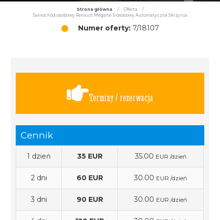
Strona główna
/
Oferta
/
Samochód osobowy Renault Megane 5-osobowy Automatyczna Skrzynia
Numer oferty:
7/18107
Terminy / rezerwacja
Cennik
1 dzień
35 EUR
35.00
EUR /dzień
2 dni
60 EUR
30.00
EUR /dzień
3 dni
90 EUR
30.00
EUR /dzień