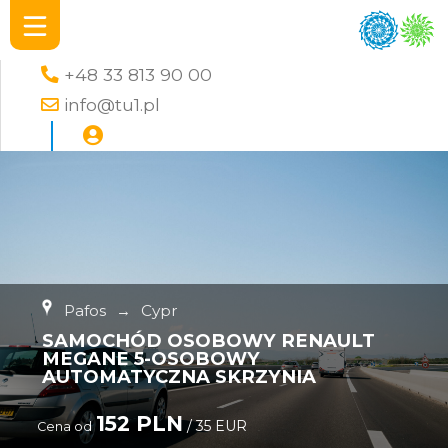
+48 33 813 90 00
info@tu1.pl
Pafos
→
Cypr
SAMOCHÓD OSOBOWY RENAULT
MEGANE 5-OSOBOWY
AUTOMATYCZNA SKRZYNIA
152 PLN
/ 35 EUR
Cena od