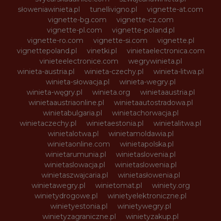
słoweniawinieta.pl
tunellivigno.pl
vignette-at.com
vignette-bg.com
vignette-cz.com
vignette-pl.com
vignette-poland.pl
vignette-ro.com
vignette-si.com
vignette.pl
vignettepoland.pl
vinetki.pl
vinietaelectronica.com
vinieteelectronice.com
wegrywinieta.pl
winieta-austria.pl
winieta-czechy.pl
winieta-litwa.pl
winieta-słowacja.pl
winieta-wegry.pl
winieta-węgry.pl
winieta.org
winietaaustria.pl
winietaaustriaonline.pl
winietaautostradowa.pl
winietabulgaria.pl
winietachorwacja.pl
winietaczechy.pl
winietaestonia.pl
winietalitwa.pl
winietalotwa.pl
winietamoldawia.pl
winietaonline.com
winietapolska.pl
winietarumunia.pl
winietaslovenia.pl
winietaslowacja.pl
winietaslowenia.pl
winietaszwajcaria.pl
winietasłowenia.pl
winietawegry.pl
winietomat.pl
winiety.org
winietydrogowe.pl
winietyelektroniczne.pl
winietyestonia.pl
winietywegry.pl
winietyzagraniczne.pl
winietyzakup.pl