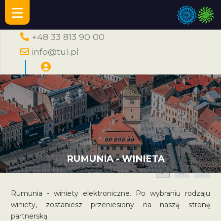
+48 33 813 90 00
info@tu1.pl
RUMUNIA - WINIETA
A
A
A
Rumunia - winiety elektroniczne. Po wybraniu rodzaju
winiety, zostaniesz przeniesiony na naszą stronę
partnerską.