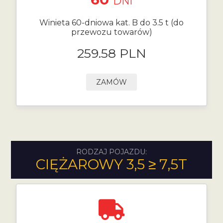
DNI
Winieta 60-dniowa kat. B do 3.5 t (do
przewozu towarów)
259.58 PLN
ZAMÓW
RODZAJ POJAZDU:
CIĘŻAROWY 3,5 ≥ 7,5T