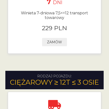
7
DNI
Winieta 7-dniowa 7,5<=12 transport
towarowy
229 PLN
ZAMÓW
RODZAJ POJAZDU:
CIĘŻAROWY ≥ 12T ≤ 3 OSIE