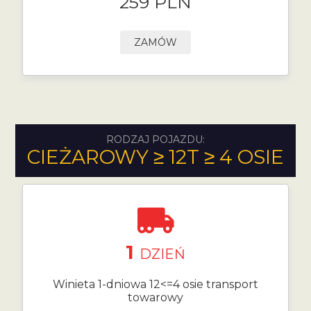
259 PLN
ZAMÓW
RODZAJ POJAZDU:
CIEŻAROWY ≥ 12T ≥ 4 OSIE
1
DZIEŃ
Winieta 1-dniowa 12<=4 osie transport
towarowy