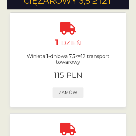
CIĘŻAROWY 3,5 ≥ 12T
1
DZIEŃ
Winieta 1-dniowa 7,5<=12 transport
towarowy
115 PLN
ZAMÓW