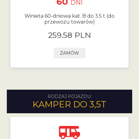
60
DNI
Winieta 60-dniowa kat. B do 3.5 t (do
przewozu towarów)
259.58 PLN
ZAMÓW
RODZAJ POJAZDU:
KAMPER DO 3,5T