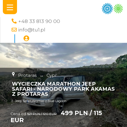
+48 33 813 90 00
info@tu1.pl
Protaras
→
Cypr
WYCIECZKA MARATHON JEEP
SAFARI - NARODOWY PARK AKAMAS
Z PROTARAS
Jeep Safari Akamas z Blue Lagoon
499 PLN / 115
Cena od
521 PLN / 120 EUR
EUR