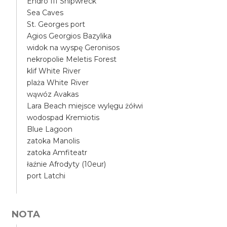
Endro III Shipwreck
Sea Caves
St. Georges port
Agios Georgios Bazylika
widok na wyspę Geronisos
nekropolie Meletis Forest
klif White River
plaża White River
wąwóz Avakas
Lara Beach miejsce wylęgu żółwi
wodospad Kremiotis
Blue Lagoon
zatoka Manolis
zatoka Amfiteatr
łaźnie Afrodyty (10eur)
port Latchi
NOTA