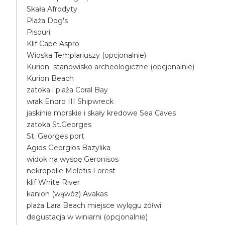
Skała Afrodyty
Plaża Dog's
Pisouri
Klif Cape Aspro
Wioska Templariuszy (opcjonalnie)
Kurion stanowisko archeologiczne (opcjonalnie)
Kurion Beach
zatoka i plaża Coral Bay
wrak Endro III Shipwreck
jaskinie morskie i skały kredowe Sea Caves
zatoka St.Georges
St. Georges port
Agios Georgios Bazylika
widok na wyspę Geronisos
nekropolie Meletis Forest
klif White River
kanion (wąwóz) Avakas
plaża Lara Beach miejsce wylęgu żółwi
degustacja w winiarni (opcjonalnie)