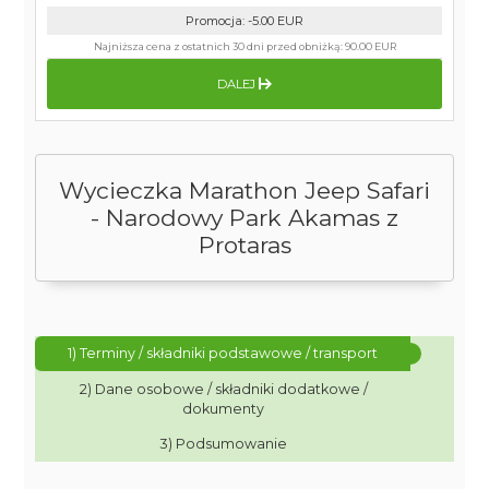
Promocja
:
-5.00
EUR
Najniższa cena z ostatnich 30 dni przed obniżką:
90.00 EUR
DALEJ
Wycieczka Marathon Jeep Safari
- Narodowy Park Akamas z
Protaras
1) Terminy / składniki podstawowe / transport
2) Dane osobowe / składniki dodatkowe /
dokumenty
3) Podsumowanie