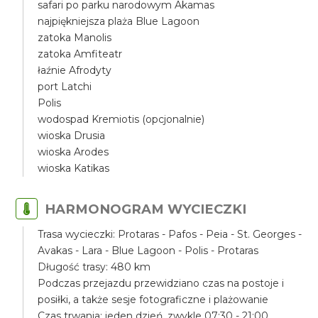
safari po parku narodowym Akamas
najpiękniejsza plaża Blue Lagoon
zatoka Manolis
zatoka Amfiteatr
łaźnie Afrodyty
port Latchi
Polis
wodospad Kremiotis (opcjonalnie)
wioska Drusia
wioska Arodes
wioska Katikas
HARMONOGRAM WYCIECZKI
Trasa wycieczki: Protaras - Pafos - Peia - St. Georges -
Avakas - Lara - Blue Lagoon - Polis - Protaras
Długość trasy: 480 km
Podczas przejazdu przewidziano czas na postoje i
posiłki, a także sesje fotograficzne i plażowanie
Czas trwania: jeden dzień, zwykle 07:30 - 21:00