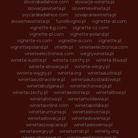
slovinskadalnice.com
slowacja-winieta.pl
slowacjawinieta.pl
sloweniawinieta.pl
svycarskadalnice.com
szwajcariawinieta.pl
słoweniawinieta.pl
tunellivigno.pl
vignette-at.com
vignette-bg.com
vignette-cz.com
vignette-pl.com
vignette-poland.pl
vignette-ro.com
vignette-si.com
vignette.pl
vignettepoland.pl
vinetki.pl
vinietaelectronica.com
vinieteelectronice.com
wegrywinieta.pl
winieta-austria.pl
winieta-czechy.pl
winieta-litwa.pl
winieta-słowacja.pl
winieta-wegry.pl
winieta-węgry.pl
winieta.org
winietaaustria.pl
winietaaustriaonline.pl
winietaautostradowa.pl
winietabulgaria.pl
winietachorwacja.pl
winietaczechy.pl
winietaestonia.pl
winietalitwa.pl
winietalotwa.pl
winietamoldawia.pl
winietaonline.com
winietapolska.pl
winietarumunia.pl
winietaslovenia.pl
winietaslowacja.pl
winietaslowenia.pl
winietaszwajcaria.pl
winietasłowenia.pl
winietawegry.pl
winietomat.pl
winiety.org
winietydrogowe.pl
winietyelektroniczne.pl