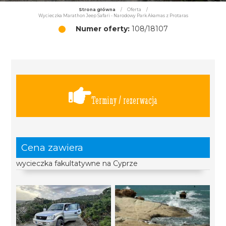
Strona główna
/
Oferta
/
Wycieczka Marathon Jeep Safari - Narodowy Park Akamas z Protaras
Numer oferty:
108/18107
Terminy / rezerwacja
Cena zawiera
wycieczka fakultatywne na Cyprze