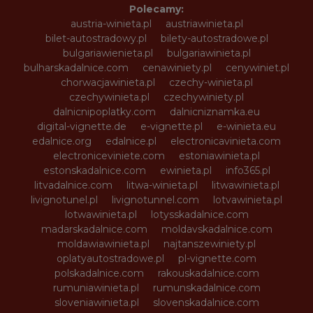
Polecamy:
austria-winieta.pl
austriawinieta.pl
bilet-autostradowy.pl
bilety-autostradowe.pl
bulgariawienieta.pl
bulgariawinieta.pl
bulharskadalnice.com
cenawiniety.pl
cenywiniet.pl
chorwacjawinieta.pl
czechy-winieta.pl
czechywinieta.pl
czechywiniety.pl
dalnicnipoplatky.com
dalnicniznamka.eu
digital-vignette.de
e-vignette.pl
e-winieta.eu
edalnice.org
edalnice.pl
electronicavinieta.com
electroniceviniete.com
estoniawinieta.pl
estonskadalnice.com
ewinieta.pl
info365.pl
litvadalnice.com
litwa-winieta.pl
litwawinieta.pl
livignotunel.pl
livignotunnel.com
lotvawinieta.pl
lotwawinieta.pl
lotysskadalnice.com
madarskadalnice.com
moldavskadalnice.com
moldawiawinieta.pl
najtanszewiniety.pl
oplatyautostradowe.pl
pl-vignette.com
polskadalnice.com
rakouskadalnice.com
rumuniawinieta.pl
rumunskadalnice.com
sloveniawinieta.pl
slovenskadalnice.com