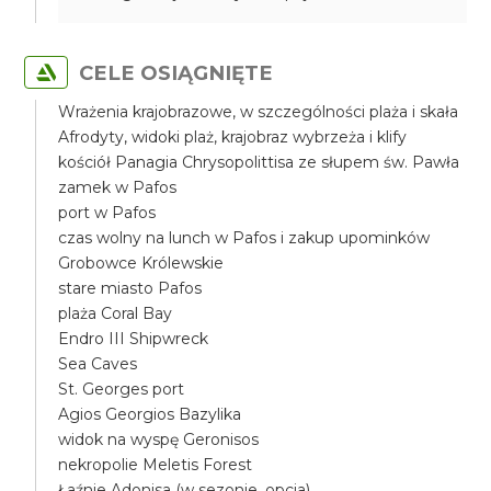
CELE OSIĄGNIĘTE
Wrażenia krajobrazowe, w szczególności plaża i skała
Afrodyty, widoki plaż, krajobraz wybrzeża i klify
kościół Panagia Chrysopolittisa ze słupem św. Pawła
zamek w Pafos
port w Pafos
czas wolny na lunch w Pafos i zakup upominków
Grobowce Królewskie
stare miasto Pafos
plaża Coral Bay
Endro III Shipwreck
Sea Caves
St. Georges port
Agios Georgios Bazylika
widok na wyspę Geronisos
nekropolie Meletis Forest
Łaźnie Adonisa (w sezonie, opcja)