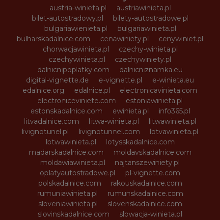
austria-winieta.pl
austriawinieta.pl
bilet-autostradowy.pl
bilety-autostradowe.pl
bulgariawienieta.pl
bulgariawinieta.pl
bulharskadalnice.com
cenawiniety.pl
cenywiniet.pl
chorwacjawinieta.pl
czechy-winieta.pl
czechywinieta.pl
czechywiniety.pl
dalnicnipoplatky.com
dalnicniznamka.eu
digital-vignette.de
e-vignette.pl
e-winieta.eu
edalnice.org
edalnice.pl
electronicavinieta.com
electroniceviniete.com
estoniawinieta.pl
estonskadalnice.com
ewinieta.pl
info365.pl
litvadalnice.com
litwa-winieta.pl
litwawinieta.pl
livignotunel.pl
livignotunnel.com
lotvawinieta.pl
lotwawinieta.pl
lotysskadalnice.com
madarskadalnice.com
moldavskadalnice.com
moldawiawinieta.pl
najtanszewiniety.pl
oplatyautostradowe.pl
pl-vignette.com
polskadalnice.com
rakouskadalnice.com
rumuniawinieta.pl
rumunskadalnice.com
sloveniawinieta.pl
slovenskadalnice.com
slovinskadalnice.com
slowacja-winieta.pl