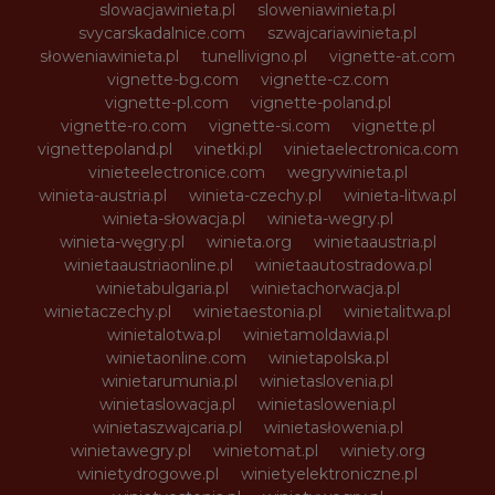
slowacjawinieta.pl
sloweniawinieta.pl
svycarskadalnice.com
szwajcariawinieta.pl
słoweniawinieta.pl
tunellivigno.pl
vignette-at.com
vignette-bg.com
vignette-cz.com
vignette-pl.com
vignette-poland.pl
vignette-ro.com
vignette-si.com
vignette.pl
vignettepoland.pl
vinetki.pl
vinietaelectronica.com
vinieteelectronice.com
wegrywinieta.pl
winieta-austria.pl
winieta-czechy.pl
winieta-litwa.pl
winieta-słowacja.pl
winieta-wegry.pl
winieta-węgry.pl
winieta.org
winietaaustria.pl
winietaaustriaonline.pl
winietaautostradowa.pl
winietabulgaria.pl
winietachorwacja.pl
winietaczechy.pl
winietaestonia.pl
winietalitwa.pl
winietalotwa.pl
winietamoldawia.pl
winietaonline.com
winietapolska.pl
winietarumunia.pl
winietaslovenia.pl
winietaslowacja.pl
winietaslowenia.pl
winietaszwajcaria.pl
winietasłowenia.pl
winietawegry.pl
winietomat.pl
winiety.org
winietydrogowe.pl
winietyelektroniczne.pl