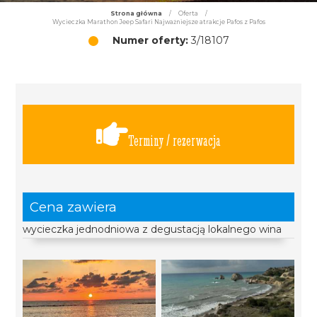
Strona główna
/
Oferta
/
Wycieczka Marathon Jeep Safari Najważniejsze atrakcje Pafos z Pafos
Numer oferty:
3/18107
Terminy / rezerwacja
Cena zawiera
wycieczka jednodniowa z degustacją lokalnego wina