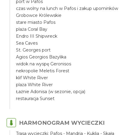
port w Pafos
czas wolny na lunch w Pafos i zakup upominków
Grobowce Królewskie
stare miasto Pafos
plaża Coral Bay
Endro III Shipwreck
Sea Caves
St. Georges port
Agios Georgios Bazylika
widok na wyspę Geronisos
nekropolie Meletis Forest
klif White River
plaża White River
Łaźnie Adonisa (w sezonie, opcja)
restauracja Sunset
HARMONOGRAM WYCIECZKI
Trasa wycieczki: Pafos - Mandria - Kuklia - Skała