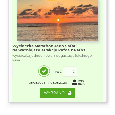
Wycieczka Marathon Jeep Safari
Najważniejsze atrakcje Pafos z Pafos
wycieczka jednodniowa z degustacją lokalnego
wina
Ilość:
min. 1
→
08.08.2026
08.08.2026
max. 1
WYBRANO