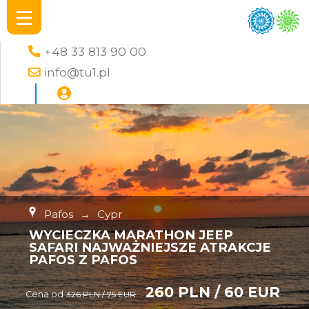
+48 33 813 90 00
info@tu1.pl
Pafos
→
Cypr
WYCIECZKA MARATHON JEEP
SAFARI NAJWAŻNIEJSZE ATRAKCJE
PAFOS Z PAFOS
260 PLN / 60 EUR
Cena od
326 PLN / 75 EUR