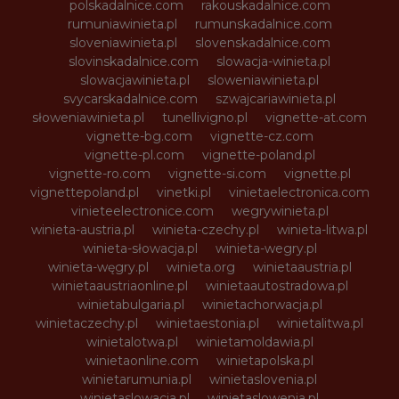
polskadalnice.com
rakouskadalnice.com
rumuniawinieta.pl
rumunskadalnice.com
sloveniawinieta.pl
slovenskadalnice.com
slovinskadalnice.com
slowacja-winieta.pl
slowacjawinieta.pl
sloweniawinieta.pl
svycarskadalnice.com
szwajcariawinieta.pl
słoweniawinieta.pl
tunellivigno.pl
vignette-at.com
vignette-bg.com
vignette-cz.com
vignette-pl.com
vignette-poland.pl
vignette-ro.com
vignette-si.com
vignette.pl
vignettepoland.pl
vinetki.pl
vinietaelectronica.com
vinieteelectronice.com
wegrywinieta.pl
winieta-austria.pl
winieta-czechy.pl
winieta-litwa.pl
winieta-słowacja.pl
winieta-wegry.pl
winieta-węgry.pl
winieta.org
winietaaustria.pl
winietaaustriaonline.pl
winietaautostradowa.pl
winietabulgaria.pl
winietachorwacja.pl
winietaczechy.pl
winietaestonia.pl
winietalitwa.pl
winietalotwa.pl
winietamoldawia.pl
winietaonline.com
winietapolska.pl
winietarumunia.pl
winietaslovenia.pl
winietaslowacja.pl
winietaslowenia.pl