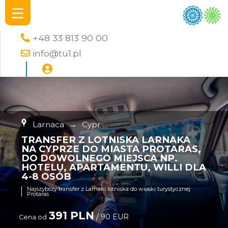
+48 33 813 90 00
info@tu1.pl
Larnaca
→
Cypr
TRANSFER Z LOTNISKA LARNAKA
NA CYPRZE DO MIASTA PROTARAS,
DO DOWOLNEGO MIEJSCA NP.
HOTELU, APARTAMENTU, WILLI DLA
4-8 OSÓB
Najszybszy transfer z Larnaki lotniska do wioski turystycznej
Protaras
391 PLN
/ 90 EUR
Cena od