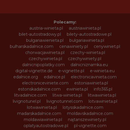
Polecamy:
austria-winieta.pl
austriawinieta.pl
bilet-autostradowy.pl
bilety-autostradowe.pl
bulgariawienieta.pl
bulgariawinieta.pl
bulharskadalnice.com
cenawiniety.pl
cenywiniet.pl
chorwacjawinieta.pl
czechy-winieta.pl
czechywinieta.pl
czechywiniety.pl
dalnicnipoplatky.com
dalnicniznamka.eu
digital-vignette.de
e-vignette.pl
e-winieta.eu
edalnice.org
edalnice.pl
electronicavinieta.com
electroniceviniete.com
estoniawinieta.pl
estonskadalnice.com
ewinieta.pl
info365.pl
litvadalnice.com
litwa-winieta.pl
litwawinieta.pl
livignotunel.pl
livignotunnel.com
lotvawinieta.pl
lotwawinieta.pl
lotysskadalnice.com
madarskadalnice.com
moldavskadalnice.com
moldawiawinieta.pl
najtanszewiniety.pl
oplatyautostradowe.pl
pl-vignette.com