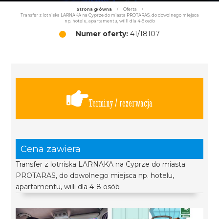
Strona główna
/
Oferta
/
Transfer z lotniska LARNAKA na Cyprze do miasta PROTARAS, do dowolnego miejsca
np. hotelu, apartamentu, willi dla 4-8 osób
Numer oferty:
41/18107
Terminy / rezerwacja
Cena zawiera
Transfer z lotniska LARNAKA na Cyprze do miasta
PROTARAS, do dowolnego miejsca np. hotelu,
apartamentu, willi dla 4-8 osób