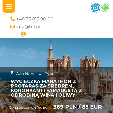
+48 33 813 90 00
info@tu1.pl
Ayia Napa
→
Cypr
WYCIECZKA MARATHON Z
PROTARAS ZA SREBREM,
KORONKAMI I FAMAGUSTĄ Z
ODROBINĄ WINA I OLIWY
369 PLN / 85 EUR
Cena od
391 PLN / 90 EUR