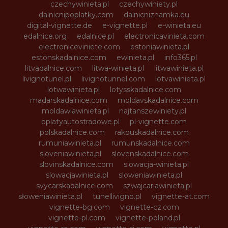
czechywinieta.pl
czechywiniety.pl
dalnicnipoplatky.com
dalnicniznamka.eu
digital-vignette.de
e-vignette.pl
e-winieta.eu
edalnice.org
edalnice.pl
electronicavinieta.com
electroniceviniete.com
estoniawinieta.pl
estonskadalnice.com
ewinieta.pl
info365.pl
litvadalnice.com
litwa-winieta.pl
litwawinieta.pl
livignotunel.pl
livignotunnel.com
lotvawinieta.pl
lotwawinieta.pl
lotysskadalnice.com
madarskadalnice.com
moldavskadalnice.com
moldawiawinieta.pl
najtanszewiniety.pl
oplatyautostradowe.pl
pl-vignette.com
polskadalnice.com
rakouskadalnice.com
rumuniawinieta.pl
rumunskadalnice.com
sloveniawinieta.pl
slovenskadalnice.com
slovinskadalnice.com
slowacja-winieta.pl
slowacjawinieta.pl
sloweniawinieta.pl
svycarskadalnice.com
szwajcariawinieta.pl
słoweniawinieta.pl
tunellivigno.pl
vignette-at.com
vignette-bg.com
vignette-cz.com
vignette-pl.com
vignette-poland.pl