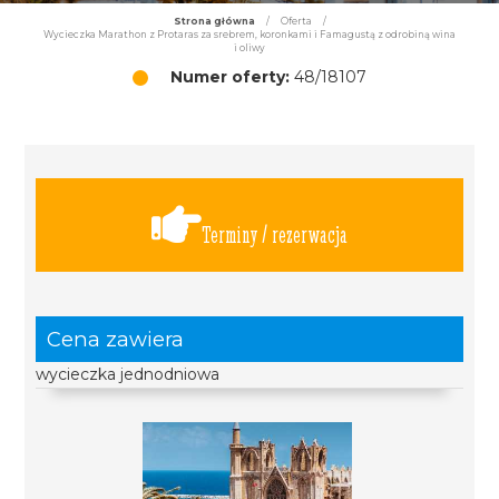
Strona główna
/
Oferta
/
Wycieczka Marathon z Protaras za srebrem, koronkami i Famagustą z odrobiną wina
i oliwy
Numer oferty:
48/18107
Terminy / rezerwacja
Cena zawiera
wycieczka jednodniowa