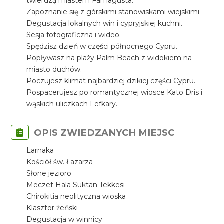
twierdzą miastem Famagusta.
Zapoznanie się z górskimi stanowiskami wiejskimi
Degustacja lokalnych win i cypryjskiej kuchni.
Sesja fotograficzna i wideo.
Spędzisz dzień w części północnego Cypru.
Popływasz na plaży Palm Beach z widokiem na
miasto duchów.
Poczujesz klimat najbardziej dzikiej części Cypru.
Pospacerujesz po romantycznej wiosce Kato Dris i
wąskich uliczkach Lefkary.
OPIS ZWIEDZANYCH MIEJSC
Larnaka
Kościół św. Łazarza
Słone jezioro
Meczet Hala Suktan Tekkesi
Chirokitia neolityczna wioska
Klasztor żeński
Degustacja w winnicy