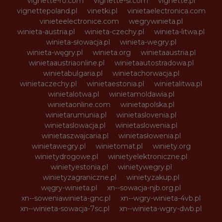
vignette-ro.com
vignette-si.com
vignette.pl
vignettepoland.pl
vinetki.pl
vinietaelectronica.com
vinieteelectronice.com
wegrywinieta.pl
winieta-austria.pl
winieta-czechy.pl
winieta-litwa.pl
winieta-słowacja.pl
winieta-wegry.pl
winieta-węgry.pl
winieta.org
winietaaustria.pl
winietaaustriaonline.pl
winietaautostradowa.pl
winietabulgaria.pl
winietachorwacja.pl
winietaczechy.pl
winietaestonia.pl
winietalitwa.pl
winietalotwa.pl
winietamoldawia.pl
winietaonline.com
winietapolska.pl
winietarumunia.pl
winietaslovenia.pl
winietaslowacja.pl
winietaslowenia.pl
winietaszwajcaria.pl
winietasłowenia.pl
winietawegry.pl
winietomat.pl
winiety.org
winietydrogowe.pl
winietyelektroniczne.pl
winietyestonia.pl
winietywegry.pl
winietyzagraniczne.pl
winietyzakup.pl
węgry-winieta.pl
xn--sowacja-njb.org.pl
xn--soweniawinieta-gnc.pl
xn--wgry-winieta-4vb.pl
xn--winieta-sowacja-7sc.pl
xn--winieta-wgry-dwb.pl