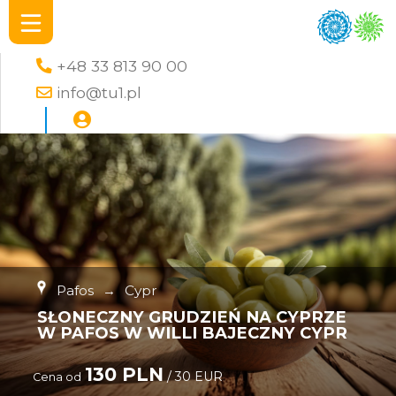
+48 33 813 90 00
info@tu1.pl
Pafos
→
Cypr
SŁONECZNY GRUDZIEŃ NA CYPRZE
W PAFOS W WILLI BAJECZNY CYPR
130 PLN
/ 30 EUR
Cena od