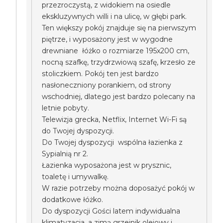
przezroczystą, z widokiem na osiedle
ekskluzywnych willi i na ulicę, w głębi park.
Ten większy pokój znajduje się na pierwszym
piętrze, i wyposażony jest w wygodne
drewniane łóżko o rozmiarze 195x200 cm,
nocną szafkę, trzydrzwiową szafę, krzesło ze
stoliczkiem. Pokój ten jest bardzo
nasłoneczniony porankiem, od strony
wschodniej, dlatego jest bardzo polecany na
letnie pobyty.
Telewizja grecka, Netflix, Internet Wi-Fi są
do Twojej dyspozycji.
Do Twojej dyspozycji wspólna łazienka z
Sypialnią nr 2.
Łazienka wyposażona jest w prysznic,
toaletę i umywalkę.
W razie potrzeby można doposażyć pokój w
dodatkowe łóżko.
Do dyspozycji Gości latem indywidualna
klimatyzacja, a zimą grzejnik olejowy i