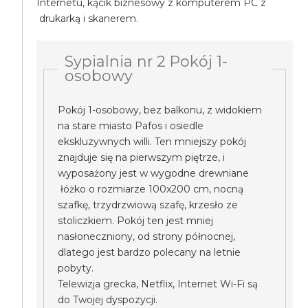
Internetu, kącik biznesowy z komputerem PC z
drukarką i skanerem.
Sypialnia nr 2 Pokój 1-
osobowy
Pokój 1-osobowy, bez balkonu, z widokiem
na stare miasto Pafos i osiedle
ekskluzywnych willi. Ten mniejszy pokój
znajduje się na pierwszym piętrze, i
wyposażony jest w wygodne drewniane
łóżko o rozmiarze 100x200 cm, nocną
szafkę, trzydrzwiową szafę, krzesło ze
stoliczkiem. Pokój ten jest mniej
nasłoneczniony, od strony północnej,
dlatego jest bardzo polecany na letnie
pobyty.
Telewizja grecka, Netflix, Internet Wi-Fi są
do Twojej dyspozycji.