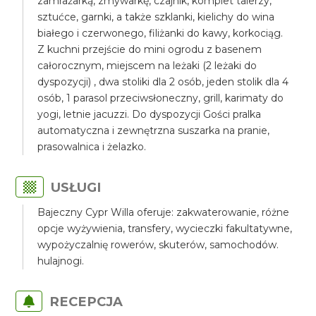
zamrażarką, zmywarkę, czajnik, komplet talerzy,
sztućce, garnki, a także szklanki, kielichy do wina
białego i czerwonego, filiżanki do kawy, korkociąg.
Z kuchni przejście do mini ogrodu z basenem
całorocznym, miejscem na leżaki (2 leżaki do
dyspozycji) , dwa stoliki dla 2 osób, jeden stolik dla 4
osób, 1 parasol przeciwsłoneczny, grill, karimaty do
yogi, letnie jacuzzi. Do dyspozycji Gości pralka
automatyczna i zewnętrzna suszarka na pranie,
prasowalnica i żelazko.
USŁUGI
Bajeczny Cypr Willa oferuje: zakwaterowanie, różne
opcje wyżywienia, transfery, wycieczki fakultatywne,
wypożyczalnię rowerów, skuterów, samochodów.
hulajnogi.
RECEPCJA