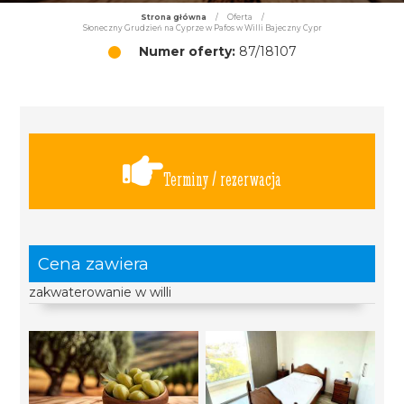
Strona główna
/
Oferta
/
Słoneczny Grudzień na Cyprze w Pafos w Willi Bajeczny Cypr
Numer oferty:
87/18107
Terminy / rezerwacja
Cena zawiera
zakwaterowanie w willi