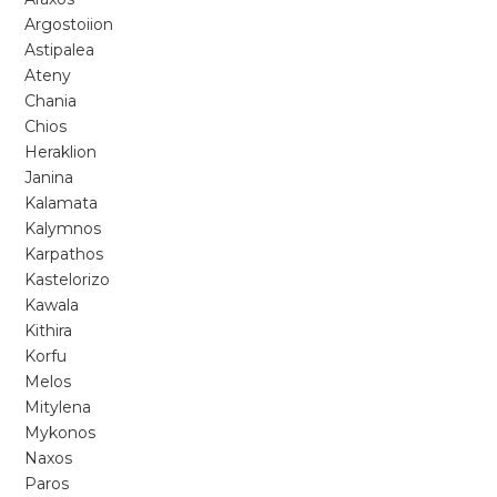
Argostoiion
Astipalea
Ateny
Chania
Chios
Heraklion
Janina
Kalamata
Kalymnos
Karpathos
Kastelorizo
Kawala
Kithira
Korfu
Melos
Mitylena
Mykonos
Naxos
Paros