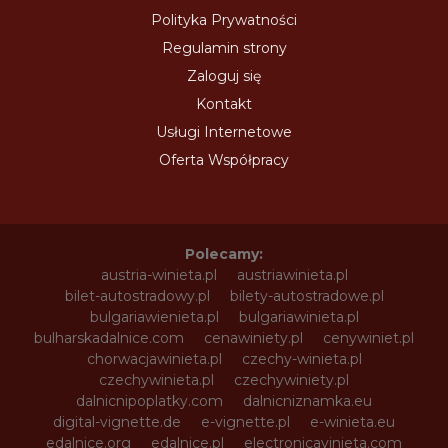
Polityka Prywatności
Regulamin strony
Zaloguj się
Kontakt
Usługi Internetowe
Oferta Współpracy
Polecamy:
austria-winieta.pl
austriawinieta.pl
bilet-autostradowy.pl
bilety-autostradowe.pl
bulgariawienieta.pl
bulgariawinieta.pl
bulharskadalnice.com
cenawiniety.pl
cenywiniet.pl
chorwacjawinieta.pl
czechy-winieta.pl
czechywinieta.pl
czechywiniety.pl
dalnicnipoplatky.com
dalnicniznamka.eu
digital-vignette.de
e-vignette.pl
e-winieta.eu
edalnice.org
edalnice.pl
electronicavinieta.com