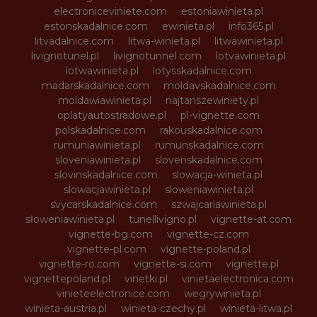
electroniceviniete.com
estoniawinieta.pl
estonskadalnice.com
ewinieta.pl
info365.pl
litvadalnice.com
litwa-winieta.pl
litwawinieta.pl
livignotunel.pl
livignotunnel.com
lotvawinieta.pl
lotwawinieta.pl
lotysskadalnice.com
madarskadalnice.com
moldavskadalnice.com
moldawiawinieta.pl
najtanszewiniety.pl
oplatyautostradowe.pl
pl-vignette.com
polskadalnice.com
rakouskadalnice.com
rumuniawinieta.pl
rumunskadalnice.com
sloveniawinieta.pl
slovenskadalnice.com
slovinskadalnice.com
slowacja-winieta.pl
slowacjawinieta.pl
sloweniawinieta.pl
svycarskadalnice.com
szwajcariawinieta.pl
słoweniawinieta.pl
tunellivigno.pl
vignette-at.com
vignette-bg.com
vignette-cz.com
vignette-pl.com
vignette-poland.pl
vignette-ro.com
vignette-si.com
vignette.pl
vignettepoland.pl
vinetki.pl
vinietaelectronica.com
vinieteelectronice.com
wegrywinieta.pl
winieta-austria.pl
winieta-czechy.pl
winieta-litwa.pl