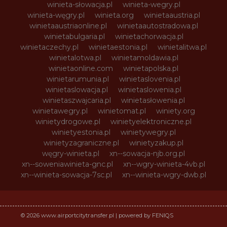
winieta-słowacja.pl
winieta-wegry.pl
winieta-węgry.pl
winieta.org
winietaaustria.pl
winietaaustriaonline.pl
winietaautostradowa.pl
winietabulgaria.pl
winietachorwacja.pl
winietaczechy.pl
winietaestonia.pl
winietalitwa.pl
winietalotwa.pl
winietamoldawia.pl
winietaonline.com
winietapolska.pl
winietarumunia.pl
winietaslovenia.pl
winietaslowacja.pl
winietaslowenia.pl
winietaszwajcaria.pl
winietasłowenia.pl
winietawegry.pl
winietomat.pl
winiety.org
winietydrogowe.pl
winietyelektroniczne.pl
winietyestonia.pl
winietywegry.pl
winietyzagraniczne.pl
winietyzakup.pl
węgry-winieta.pl
xn--sowacja-njb.org.pl
xn--soweniawinieta-gnc.pl
xn--wgry-winieta-4vb.pl
xn--winieta-sowacja-7sc.pl
xn--winieta-wgry-dwb.pl
© 2026 www.airportcitytransfer.pl | powered by FENIQS