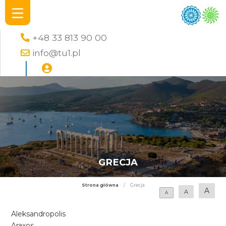
+48 33 813 90 00
info@tu1.pl
GRECJA
Strona główna
/
Grecja
A
A
A
Aleksandropolis
Araxos