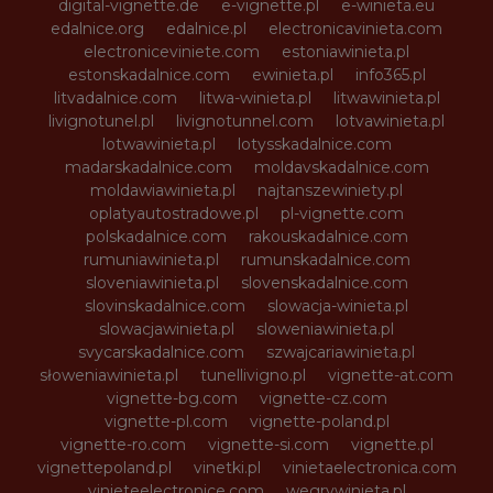
digital-vignette.de
e-vignette.pl
e-winieta.eu
edalnice.org
edalnice.pl
electronicavinieta.com
electroniceviniete.com
estoniawinieta.pl
estonskadalnice.com
ewinieta.pl
info365.pl
litvadalnice.com
litwa-winieta.pl
litwawinieta.pl
livignotunel.pl
livignotunnel.com
lotvawinieta.pl
lotwawinieta.pl
lotysskadalnice.com
madarskadalnice.com
moldavskadalnice.com
moldawiawinieta.pl
najtanszewiniety.pl
oplatyautostradowe.pl
pl-vignette.com
polskadalnice.com
rakouskadalnice.com
rumuniawinieta.pl
rumunskadalnice.com
sloveniawinieta.pl
slovenskadalnice.com
slovinskadalnice.com
slowacja-winieta.pl
slowacjawinieta.pl
sloweniawinieta.pl
svycarskadalnice.com
szwajcariawinieta.pl
słoweniawinieta.pl
tunellivigno.pl
vignette-at.com
vignette-bg.com
vignette-cz.com
vignette-pl.com
vignette-poland.pl
vignette-ro.com
vignette-si.com
vignette.pl
vignettepoland.pl
vinetki.pl
vinietaelectronica.com
vinieteelectronice.com
wegrywinieta.pl