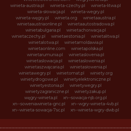
winieta-austria.pl
winieta-czechy.pl
winieta-litwa.pl
winieta-słowacja.pl
winieta-wegry.pl
winieta-węgry.pl
winieta.org
winietaaustria.pl
winietaaustriaonline.pl
winietaautostradowa.pl
winietabulgaria.pl
winietachorwacja.pl
winietaczechy.pl
winietaestonia.pl
winietalitwa.pl
winietalotwa.pl
winietamoldawia.pl
winietaonline.com
winietapolska.pl
winietarumunia.pl
winietaslovenia.pl
winietaslowacja.pl
winietaslowenia.pl
winietaszwajcaria.pl
winietasłowenia.pl
winietawegry.pl
winietomat.pl
winiety.org
winietydrogowe.pl
winietyelektroniczne.pl
winietyestonia.pl
winietywegry.pl
winietyzagraniczne.pl
winietyzakup.pl
węgry-winieta.pl
xn--sowacja-njb.org.pl
xn--soweniawinieta-gnc.pl
xn--wgry-winieta-4vb.pl
xn--winieta-sowacja-7sc.pl
xn--winieta-wgry-dwb.pl