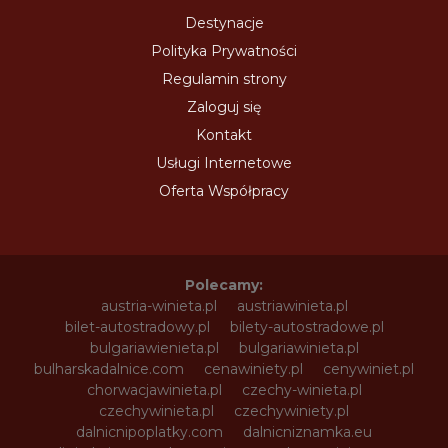
Destynacje
Polityka Prywatności
Regulamin strony
Zaloguj się
Kontakt
Usługi Internetowe
Oferta Współpracy
Polecamy:
austria-winieta.pl
austriawinieta.pl
bilet-autostradowy.pl
bilety-autostradowe.pl
bulgariawienieta.pl
bulgariawinieta.pl
bulharskadalnice.com
cenawiniety.pl
cenywiniet.pl
chorwacjawinieta.pl
czechy-winieta.pl
czechywinieta.pl
czechywiniety.pl
dalnicnipoplatky.com
dalnicniznamka.eu