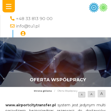
+48 33 813 90 00
info@tu1.pl
OFERTA WSPÓŁPRACY
Strona główna
/
Oferta Współpracy
A
A
A
www.airportcitytransfer.pl
system jest jedynym multi
narzędziem bezpośredniej rezerwacji do dostawców